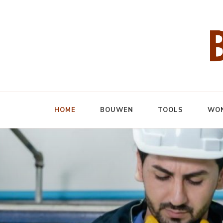
Bouw & ICT
Over bouwen en het gebruik van ICT
HOME
BOUWEN
TOOLS
WO